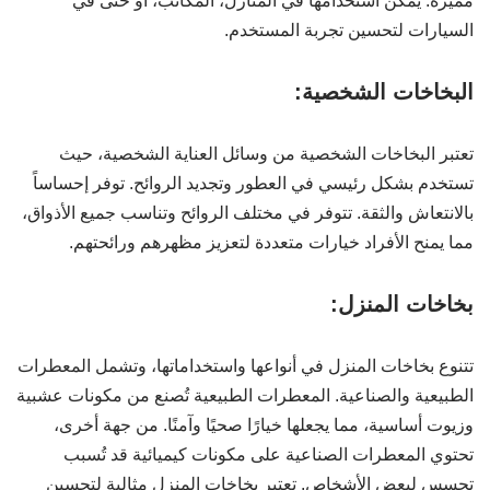
مميزة. يمكن استخدامها في المنازل، المكاتب، أو حتى في
السيارات لتحسين تجربة المستخدم.
البخاخات الشخصية:
تعتبر البخاخات الشخصية من وسائل العناية الشخصية، حيث
تستخدم بشكل رئيسي في العطور وتجديد الروائح. توفر إحساساً
بالانتعاش والثقة. تتوفر في مختلف الروائح وتناسب جميع الأذواق،
مما يمنح الأفراد خيارات متعددة لتعزيز مظهرهم ورائحتهم.
بخاخات المنزل:
تتنوع بخاخات المنزل في أنواعها واستخداماتها، وتشمل المعطرات
الطبيعية والصناعية. المعطرات الطبيعية تُصنع من مكونات عشبية
وزيوت أساسية، مما يجعلها خيارًا صحيًا وآمنًا. من جهة أخرى،
تحتوي المعطرات الصناعية على مكونات كيميائية قد تُسبب
تحسس لبعض الأشخاص. تعتبر بخاخات المنزل مثالية لتحسين