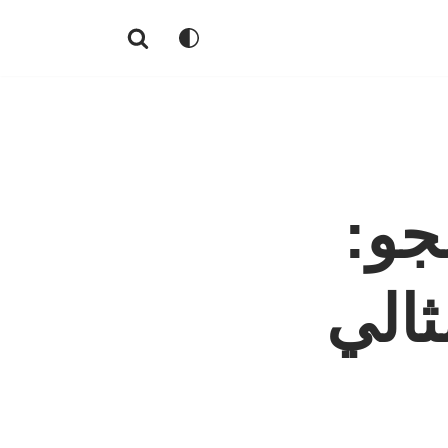
جو:
ثالي