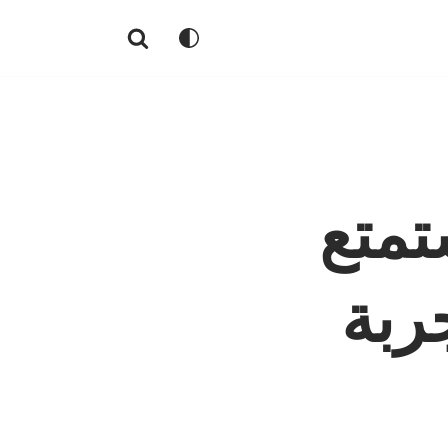
تمتع
جربة