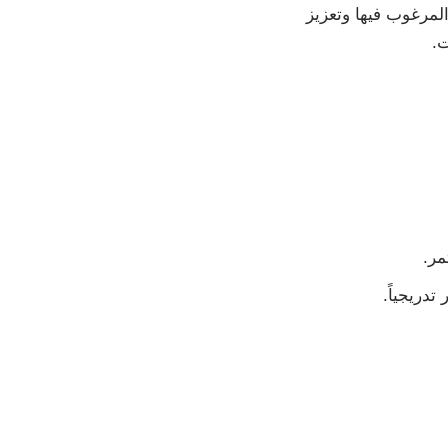
لمرغوب فيها وتعزيز
ت.
مر.
دريجياً.