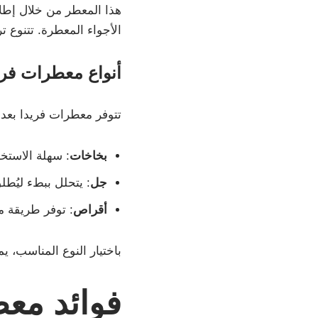
هذا المعطر من خلال إطلا
الأجواء المعطرة. تتنوع 
أنواع معطرات فري
تتوفر معطرات فريدا بعدة
بخاخات
: سهلة الاستخد
جل
: يتحلل ببطء ليُطل
أقراص
: توفر طريقة م
باختيار النوع المناسب،
فوائد معط